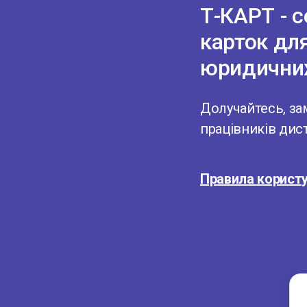
Т-КАРТ - 
карток дл
юридичних
Долучайтесь, за
працівників дис
Правила корист